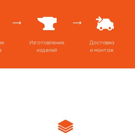
ие
Изготовление
Доставка
а
изделий
и монтаж