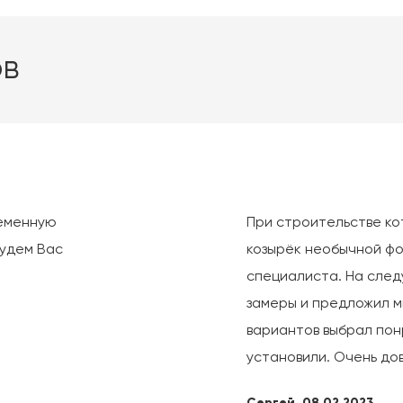
ов
ременную
При строительстве ко
Будем Вас
козырёк необычной фо
специалиста. На сле
замеры и предложил м
вариантов выбрал пон
установили. Очень дов
Сергей, 08.02.2023