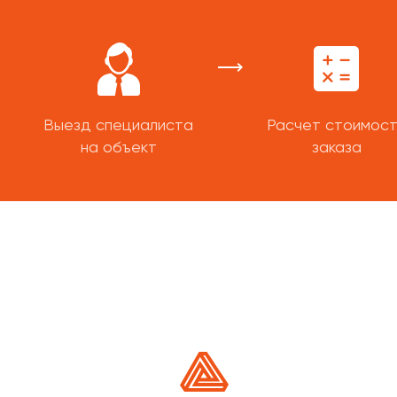
Выезд специалиста
Расчет стоимос
на объект
заказа