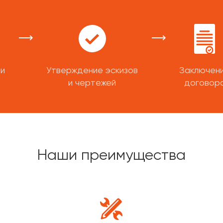
ти
Утверждение эскизов
Заключен
и чертежей
договор
Наши преимущества